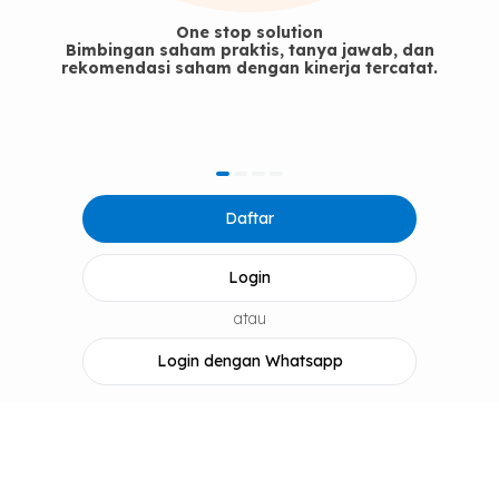
One stop solution
Bimbingan saham praktis, tanya jawab, dan
rekomendasi saham dengan kinerja tercatat.
item
item
item
item
Item
0
1
2
3
Daftar
1
of
4
Login
atau
Login dengan Whatsapp