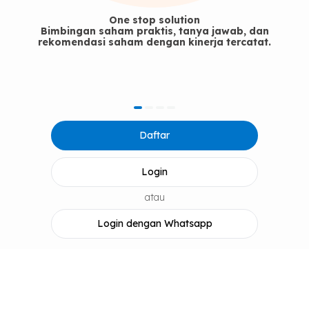
One stop solution
Bimbingan saham praktis, tanya jawab, dan
rekomendasi saham dengan kinerja tercatat.
item
item
item
item
Item
0
1
2
3
Daftar
1
of
4
Login
atau
Login dengan Whatsapp