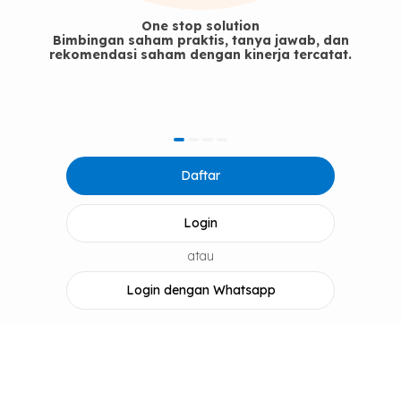
One stop solution
ingan saham praktis, tanya jawab, dan
Referen
endasi saham dengan kinerja tercatat.
item
item
item
item
Item
0
1
2
3
Daftar
2
of
4
Login
atau
Login dengan Whatsapp