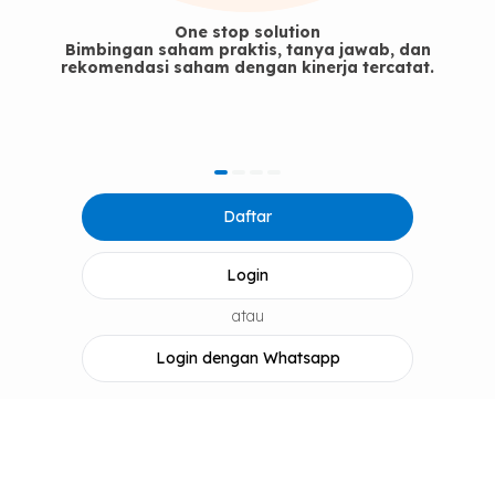
One stop solution
Bimbingan saham praktis, tanya jawab, dan
rekomendasi saham dengan kinerja tercatat.
item
item
item
item
Item
0
1
2
3
Daftar
1
of
4
Login
atau
Login dengan Whatsapp