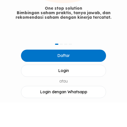
One stop solution
Bimbingan saham praktis, tanya jawab, dan
rekomendasi saham dengan kinerja tercatat.
item
item
item
item
Item
0
1
2
3
Daftar
1
of
4
Login
atau
Login dengan Whatsapp