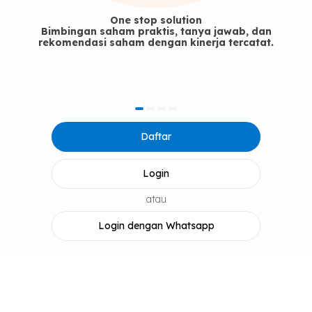
One stop solution
Bimbingan saham praktis, tanya jawab, dan
rekomendasi saham dengan kinerja tercatat.
item
item
item
item
Item
0
1
2
3
Daftar
1
of
4
Login
atau
Login dengan Whatsapp