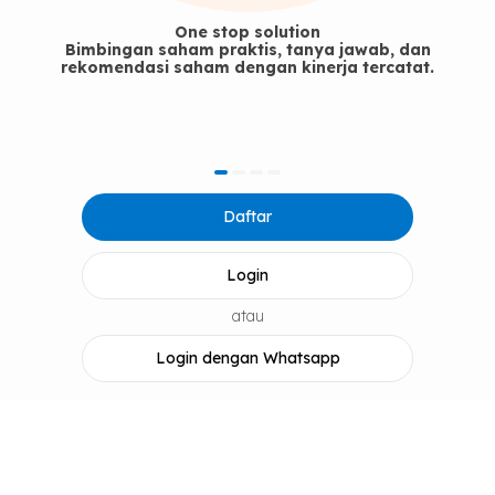
One stop solution
Bimbingan saham praktis, tanya jawab, dan
rekomendasi saham dengan kinerja tercatat.
item
item
item
item
Item
0
1
2
3
Daftar
1
of
4
Login
atau
Login dengan Whatsapp