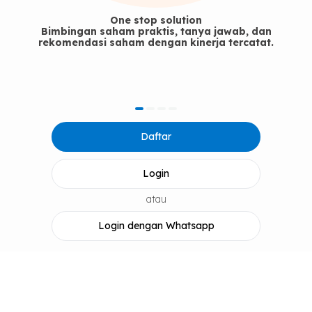
One stop solution
Bimbingan saham praktis, tanya jawab, dan
rekomendasi saham dengan kinerja tercatat.
item
item
item
item
Item
0
1
2
3
Daftar
1
of
4
Login
atau
Login dengan Whatsapp