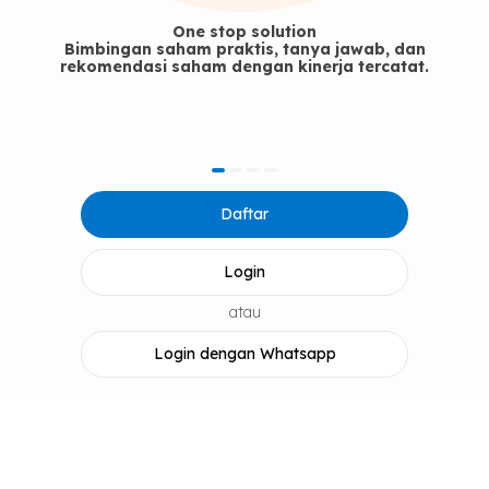
One stop solution
Bimbingan saham praktis, tanya jawab, dan
rekomendasi saham dengan kinerja tercatat.
item
item
item
item
Item
0
1
2
3
Daftar
1
of
4
Login
atau
Login dengan Whatsapp