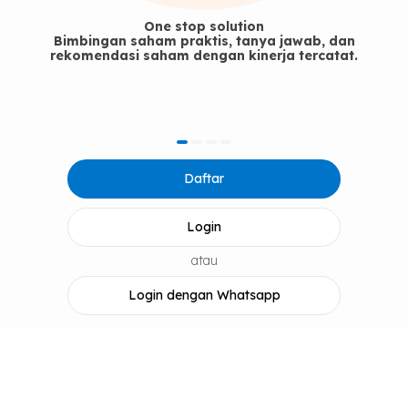
One stop solution
Bimbingan saham praktis, tanya jawab, dan
rekomendasi saham dengan kinerja tercatat.
item
item
item
item
Item
0
1
2
3
Daftar
1
of
4
Login
atau
Login dengan Whatsapp