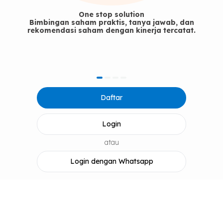
One stop solution
Bimbingan saham praktis, tanya jawab, dan
rekomendasi saham dengan kinerja tercatat.
item
item
item
item
Item
0
1
2
3
Daftar
1
of
4
Login
atau
Login dengan Whatsapp