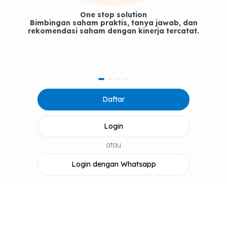
One stop solution
Bimbingan saham praktis, tanya jawab, dan
rekomendasi saham dengan kinerja tercatat.
item
item
item
item
Item
0
1
2
3
Daftar
1
of
4
Login
atau
Login dengan Whatsapp