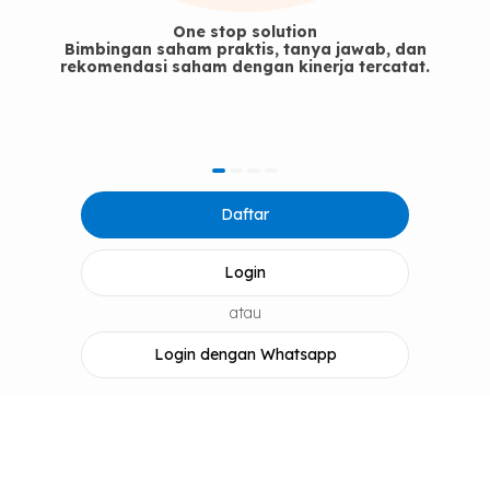
One stop solution
Bimbingan saham praktis, tanya jawab, dan
rekomendasi saham dengan kinerja tercatat.
item
item
item
item
Item
0
1
2
3
Daftar
1
of
4
Login
atau
Login dengan Whatsapp